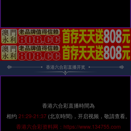
香港六合彩直播开奖
香港六合彩直播時間為
相约
21:29-21:37
(北京時間)，开启视频，敬請查看。
香港六合彩资料网：https://www.134755.com