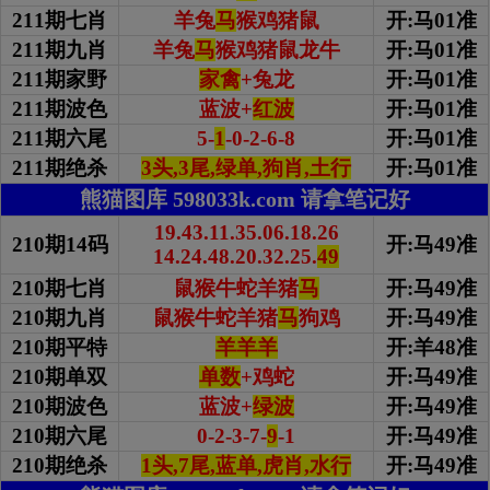
211期七肖
羊兔
马
猴鸡猪鼠
开:马01准
211期九肖
羊兔
马
猴鸡猪鼠龙牛
开:马01准
211期家野
家禽
+兔龙
开:马01准
211期波色
蓝波+
红波
开:马01准
211期
六尾
5-
1
-0-2-6-8
开:马01准
211期绝杀
3头,3尾,绿单,狗肖,土行
开:马01准
熊猫图库 598033k.com 请拿笔记好
19.43.11.35.06.18.26
210期14码
开:马49准
14.24.48.20.32.25.
49
210期七肖
鼠猴牛蛇羊猪
马
开:马49准
210期九肖
鼠猴牛蛇羊猪
马
狗鸡
开:马49准
210期平特
羊羊羊
开:羊48准
210期单双
单数
+鸡蛇
开:马49准
210期波色
蓝波+
绿波
开:马49准
210期
六尾
0-2-3-7-
9
-1
开:马49准
210期绝杀
1头,7尾,蓝单,虎肖,水行
开:马49准