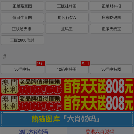
正版藏宝图
正版挂牌图
正版财神报
值日生肖图
周公解梦A
庄家吃码图
正版通天报
抓码王
正版天线宝
正版2800信封
#
30码中特
12码中特图
36码中特图
熊猫图库
『六肖⑿码』
澳门六肖⑿码
香港六肖⑿码