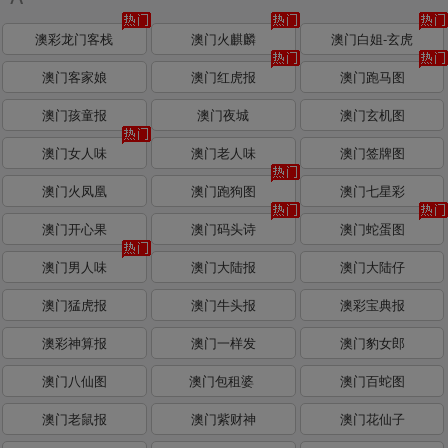
澳彩龙门客栈
澳门火麒麟
澳门白姐-玄虎
澳门客家娘
澳门红虎报
澳门跑马图
澳门孩童报
澳门夜城
澳门玄机图
澳门女人味
澳门老人味
澳门签牌图
澳门火凤凰
澳门跑狗图
澳门七星彩
澳门开心果
澳门码头诗
澳门蛇蛋图
澳门男人味
澳门大陆报
澳门大陆仔
澳门猛虎报
澳门牛头报
澳彩宝典报
澳彩神算报
澳门一样发
澳门豹女郎
澳门八仙图
澳门包租婆
澳门百蛇图
澳门老鼠报
澳门紫财神
澳门花仙子