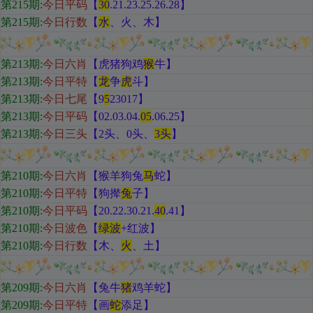
第215期:
今日平码
【
30
.21.23.25.26.28
】
第215期:
今日行数
【
水
、火、木
】
第213期
:
今日六肖
【虎猪狗鸡
猴
牛
】
第213期:
今日平特
【
龙
争
虎
斗
】
第213期:
今日七尾
【9
5
23017
】
第213期:
今日平码
【
02.03.04.
05
.06.25
】
第213期:
今日三头
【
2头、0头、
3头
】
第210期
:
今日六肖
【猴羊狗兔
马
蛇
】
第210期:
今日平特
【狗撵
兔
子
】
第210期:
今日平码
【
20.22.30.21.
40
.41
】
第210期:
今日波色
【
绿
波
+红波
】
第210期:
今日行数
【木
、
火
、土
】
第209期
:
今日六肖
【兔牛
猪
鸡羊蛇
】
第209期:
今日平特
【画
蛇
添足
】