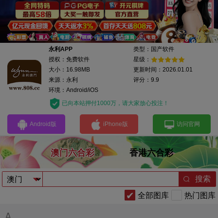
永利APP
类型：国产软件
授权：免费软件
星级：
大小：16.98MB
更新时间：2026.01.01
来源：永利
评分：9.9
环境：Android/iOS
已向本站押付1000万，请大家放心投注！
Android版
iPhone版
访问官网
澳门六合彩
香港六合彩
搜索
全部图库
热门图库
A