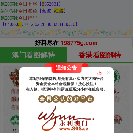
第209期:
今日七尾
【
8
652031
】
第209期:
今日波色
【蓝
波+
红波
】
第209期:
今日特码
【04.06.
08
.10.12.02.28.30.32.34.36.26
】
好料尽在
198775g.com
澳门看图解特
香港看图解特
通知公告
×
5秒
本站担保的网投,都是有真正实力的大额平台
资金安全本站全程担保！放心投注！
在入款、提现中有问题请联系24小时在线客服。
全
网
公
认
的
好
平
台