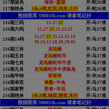
217期波色
绿波+
蓝波
开:蛇26准
217期绝杀
3头,4尾,红双,鸡肖,土行
开:蛇26准
熊猫图库 598033k.com 请拿笔记好
216期三码
15.27.
37
开:马37准
216期六码
15.27.
37
.25.23.35
开:马37准
15.27.
37
.25.23.35.14
216期14码
开:马37准
38.24.12.18.30.29.05
216期三肖
龙
马
猴
开:马37准
216期五肖
龙
马
猴蛇羊
开:马37准
216期七肖
龙
马
猴蛇羊牛虎
开:马37准
216期九肖
龙
马
猴蛇羊牛虎鼠兔
开:马37准
216期平特
羊羊羊
开:羊36准
216期单双
单数
+牛兔
开:马37准
216期家野
野兽+羊
马
开:马37准
216期绝杀
1头,0尾,绿双,猪肖,木行
开:马37准
熊猫图库 598033k.com 请拿笔记好