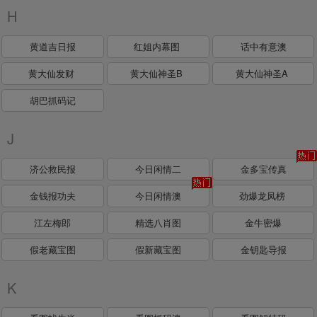
H
黄道吉日报
红姐内幕图
话中有意澳
黄大仙发财
黄大仙神圣B
黄大仙神圣A
胡巴抓码记
J
济公救民报
今日闲情二
金多宝传真
金钱报功夫
今日闲情澳
劲爆龙凤榜
江左梅郎
精选八肖图
金牛密爆
假老藏宝图
假新藏宝图
金钥匙导报
K