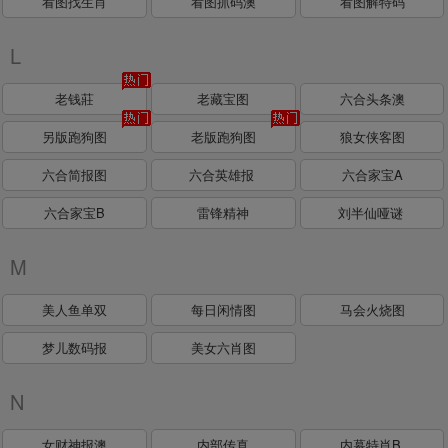
看图找生肖
看图抓码澳
看图解特码
L
老钱莊
老藏宝图
六合头条澳
另版跑狗图
老版跑狗图
狼女侠客图
六合简报图
六合英雄报
六合家宝A
六合家宝B
雷锋精神
刘半仙哑谜
M
美人鱼单双
每日闲情图
马会火烧图
梦儿数码报
美女六肖图
N
女财神报澳
内部传真
内幕特肖B