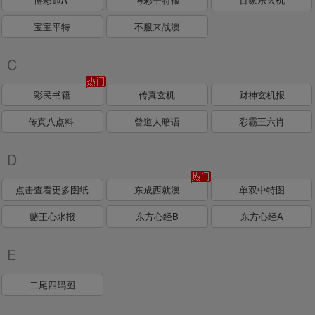
宝宝平特
不服来战澳
C
彩民书籍
传真玄机
财神玄机报
传真八点料
曾道人暗语
彩霸王六肖
D
点击查看更多图纸
东成西就澳
单双中特图
赌王心水报
东方心经B
东方心经A
E
二尾四码图