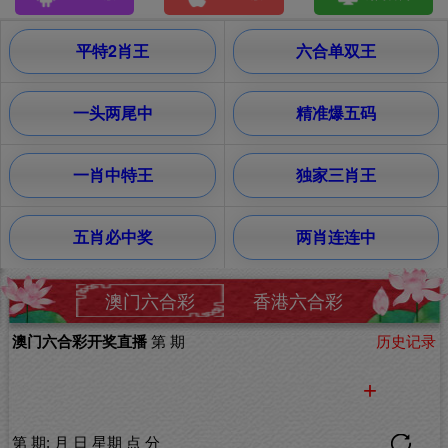
平特2肖王
六合单双王
一头两尾中
精准爆五码
一肖中特王
独家三肖王
五肖必中奖
两肖连连中
澳门六合彩
香港六合彩